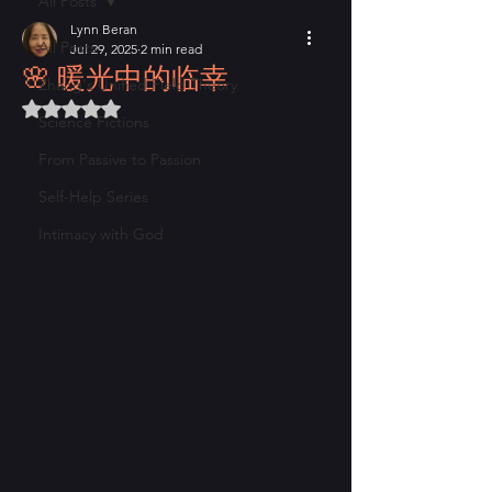
All Posts
Lynn Beran
All Posts
Jul 29, 2025
2 min read
🌸 暖光中的临幸
Zhang's Unified Field Theory
Rated NaN out of 5 stars.
Science Fictions
From Passive to Passion
Self-Help Series
Intimacy with God