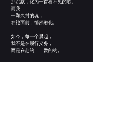
那沉默，化为一首看不见的歌。
而我——
一颗久封的魂，
在祂面前，悄然融化。
如今，每一个晨起，
我不是在履行义务，
而是在赴约——爱的约。
我与神同行，如蜜月未歇；
这并非想象，不止是情绪，
而是真实的，
可触的，
每一口呼吸，都是亲吻，
每一次停顿，都是拥抱。
我不再害怕虚度光阴，
因为我已尝过永恒的滋味——
那滋味，